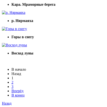
Кара. Мраморные берега
р. Нярмаяха
Горы в снегу
Восход луны
В начало
Назад
1
2
3
Вперёд
В конец
Назад