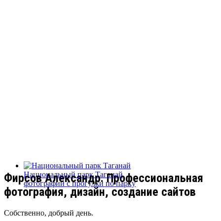
Национальный парк Таганай
Фирсов Александр. Профессиональная
фотографии с прогулки по парку
фотография, дизайн, создание сайтов
Собственно, добрый день.