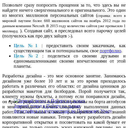
Позвольте сразу попросить прощения за то, что здесь вы не
найдете ничего сверхгениального и оригинального. Это один
из многих миллионов персональных сайтов (
справка: всего в
мировой паутине более 660 миллионов сайтов на ноябрь 2012 года по
данным компании Netcraft. В 2015 году количество сайтов уже превысило 1
). Создавая сайт, я преследовал всего парочку целей
миллиард.
(получилось как про двух зайцев :-).
Цель №1
: предоставить своим заказчикам, как
существующим так и потенциальным, свое
портфолио
.
Цель №2
: поделиться со своими друзьями и
единомышленниками своими впечатлениями от этой
планеты.
Разработка дизайна - это мое основное занятие. Занимаюсь
дизайном уже более 10 лет и за это время приходилось
работать в различных его областях: от дизайна ценников до
разработки макетов для билбордов. Порой получается так,
клиенту нужны буклеты, а потому если понравился дизайн,
он просит разработать еще дизайн рекламы на борта автобусов
Зимний поход к Пайеру на лыжах
и мне приходится изучать специфику выполнения данных
фотографии из путешествий по Полярному Уралу
работ. Так, от заказа к заказу расширяется область знаний
появляются новые навыки. Теперь я могу разработать дизайн
корпоративной открытки и посоветовать на какой бумаге ее
печатать, не только создать эскиз наружной рекламы, но и