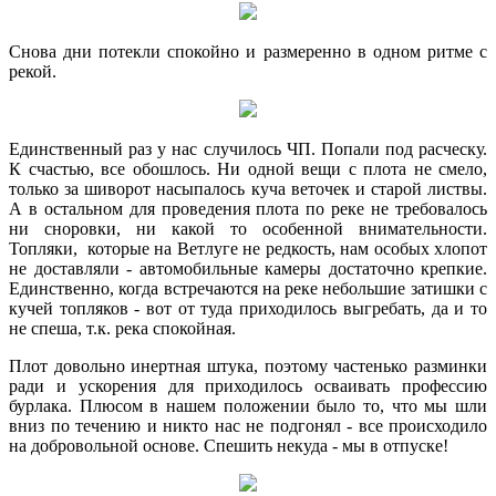
Снова дни потекли спокойно и размеренно в одном ритме с
рекой.
Единственный раз у нас случилось ЧП. Попали под расческу.
К счастью, все обошлось. Ни одной вещи с плота не смело,
только за шиворот насыпалось куча веточек и старой листвы.
А в остальном для проведения плота по реке не требовалось
ни сноровки, ни какой то особенной внимательности.
Топляки, которые на Ветлуге не редкость, нам особых хлопот
не доставляли - автомобильные камеры достаточно крепкие.
Единственно, когда встречаются на реке небольшие затишки с
кучей топляков - вот от туда приходилось выгребать, да и то
не спеша, т.к. река спокойная.
Плот довольно инертная штука, поэтому частенько разминки
ради и ускорения для приходилось осваивать профессию
бурлака. Плюсом в нашем положении было то, что мы шли
вниз по течению и никто нас не подгонял - все происходило
на добровольной основе. Спешить некуда - мы в отпуске!