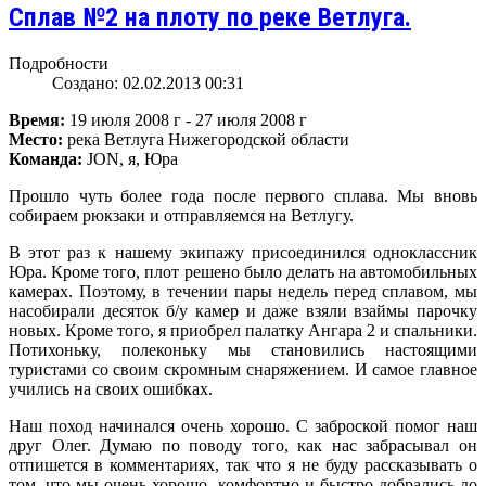
Сплав №2 на плоту по реке Ветлуга.
Подробности
Создано: 02.02.2013 00:31
Время:
19 июля 2008 г - 27 июля 2008 г
Место:
река Ветлуга Нижегородской области
Команда:
JON, я, Юра
Прошло чуть более года после первого сплава. Мы вновь
собираем рюкзаки и отправляемся на Ветлугу.
В этот раз к нашему экипажу присоединился одноклассник
Юра. Кроме того, плот решено было делать на автомобильных
камерах. Поэтому, в течении пары недель перед сплавом, мы
насобирали десяток б/у камер и даже взяли взаймы парочку
новых. Кроме того, я приобрел палатку Ангара 2 и спальники.
Потихоньку, полеконьку мы становились настоящими
туристами со своим скромным снаряжением. И самое главное
учились на своих ошибках.
Наш поход начинался очень хорошо. С заброской помог наш
друг Олег. Думаю по поводу того, как нас забрасывал он
отпишется в комментариях, так что я не буду рассказывать о
том, что мы очень хорошо, комфортно и быстро добрались до